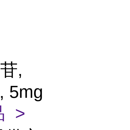
苷,
, 5mg
 >