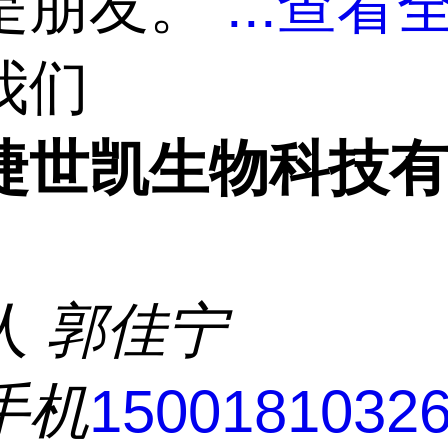
是朋友。
...
查看全
我们
捷世凯生物科技
人
郭佳宁
手机
1500181032