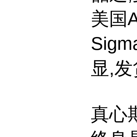
美国Al
Sig
显,
真心