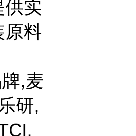
提供实
装原料
牌,麦
乐研,
CI,