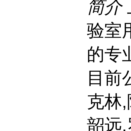
简介
验室
的专
目前
克林,
韶远,