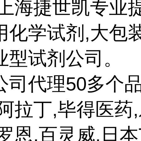
上海捷世凯专业
用化学试剂,大包
业型试剂公司。
公司代理50多个品
阿拉丁,毕得医药,
罗恩,百灵威,日本T