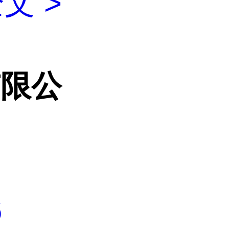
文 >
有限公
6