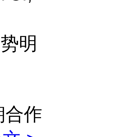
格优势明
。
朝合作