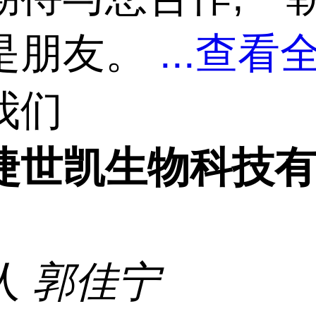
是朋友。
...
查看全
我们
捷世凯生物科技
人
郭佳宁