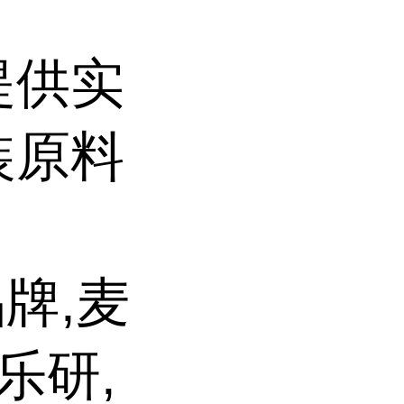
提供实
装原料
牌,麦
乐研,