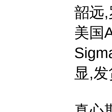
韶远,
美国Al
Sig
显,
真心