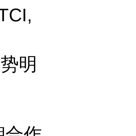
CI,
格优势明
。
朝合作