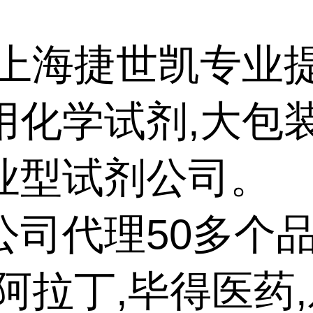
上海捷世凯专业
用化学试剂,大包
业型试剂公司。
公司代理50多个品
阿拉丁,毕得医药,