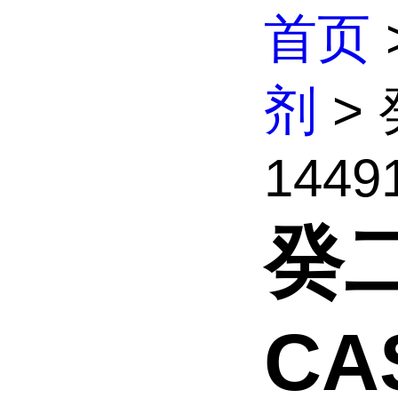
首页
剂
>
14491
癸
CAS