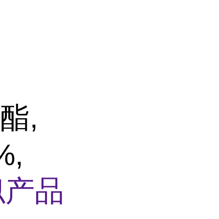
酯,
%,
似产品