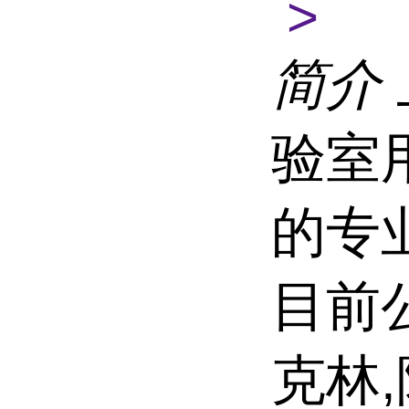
>
简介
验室
的专
目前
克林,